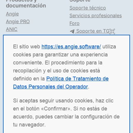
documentación
Soporte técnico
Angie
Servicios profesionales
Angie PRO
Foro
ANIC
Soporte en TG
Documentación de Angie
El sitio web
https://es.angie.software/
utiliza
Angie Software
(Web Server, LLC) es una empresa de
cookies para garantizar una experiencia
TI rusa especializada en soluciones para sistemas de
conveniente. El procedimiento para la
alta carga. Nuestros productos incluyen la
recopilación y el uso de cookies está
plataforma de balanceo de carga
Angie ADC
definido en la
Política de Tratamiento de
(Application Delivery Controller), el servidor web
Datos Personales del Operador
.
Angie PRO
y
Angie Ingress Controller
(ANIC), una
solución de gestión de tráfico para aplicaciones
Si aceptas seguir usando cookies, haz clic
contenerizadas en Kubernetes. Estamos
en el botón «Confirmar». Si no estás de
especialmente orgullosos de nuestro servidor web de
acuerdo, puedes cambiar la configuración de
código abierto
Angie
, desarrollado como un fork de
tu navegador.
nginx con el objetivo de superar al original en