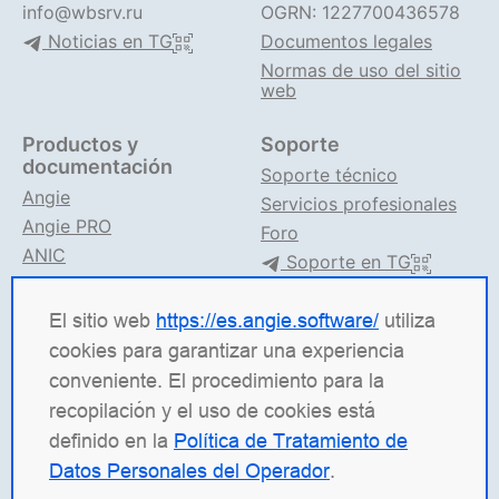
info@wbsrv.ru
OGRN: 1227700436578
Noticias en TG
Documentos legales
Normas de uso del sitio
web
Productos y
Soporte
documentación
Soporte técnico
Angie
Servicios profesionales
Angie PRO
Foro
ANIC
Soporte en TG
Documentación de Angie
El sitio web
https://es.angie.software/
utiliza
Angie Software
(Web Server, LLC) es una empresa de
cookies para garantizar una experiencia
TI rusa especializada en soluciones para sistemas de
conveniente. El procedimiento para la
alta carga. Nuestros productos incluyen la
recopilación y el uso de cookies está
plataforma de balanceo de carga
Angie ADC
definido en la
Política de Tratamiento de
(Application Delivery Controller), el servidor web
Datos Personales del Operador
.
Angie PRO
y
Angie Ingress Controller
(ANIC), una