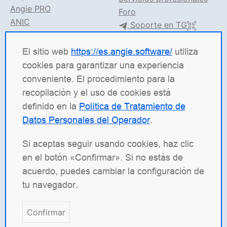
Angie PRO
Foro
ANIC
Soporte en TG
Documentación de Angie
El sitio web
https://es.angie.software/
utiliza
Angie Software
(Web Server, LLC) es una empresa de
cookies para garantizar una experiencia
TI rusa especializada en soluciones para sistemas de
conveniente. El procedimiento para la
alta carga. Nuestros productos incluyen la
recopilación y el uso de cookies está
plataforma de balanceo de carga
Angie ADC
definido en la
Política de Tratamiento de
(Application Delivery Controller), el servidor web
Datos Personales del Operador
.
Angie PRO
y
Angie Ingress Controller
(ANIC), una
solución de gestión de tráfico para aplicaciones
Si aceptas seguir usando cookies, haz clic
contenerizadas en Kubernetes. Estamos
en el botón «Confirmar». Si no estás de
especialmente orgullosos de nuestro servidor web de
acuerdo, puedes cambiar la configuración de
código abierto
Angie
, desarrollado como un fork de
tu navegador.
nginx con el objetivo de superar al original en
funcionalidad.
Confirmar