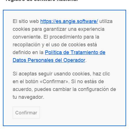
El Servidor Web Angie PRO, desarrollado por el
antiguo equipo de nginx, ha sido incluido en el
El sitio web
https://es.angie.software/
utiliza
registro de software nacional.
cookies para garantizar una experiencia
conveniente. El procedimiento para la
recopilación y el uso de cookies está
definido en la
Política de Tratamiento de
27.03.2023
Datos Personales del Operador
.
El equipo "Servidor Web" presenta un
producto para clientes corporativos —
Si aceptas seguir usando cookies, haz clic
Angie PRO
en el botón «Confirmar». Si no estás de
acuerdo, puedes cambiar la configuración de
Angie ha superado la certificación de
tu navegador.
compatibilidad con RED OS y Astra Linux Special
Edition.
Confirmar