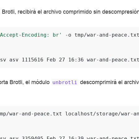
a Brotli, recibirá el archivo comprimido sin descompresió
Accept-Encoding: br'
-o
tmp/war-and-peace.tx
sv asv 1115616 Feb 27 16:36 war-and-peace.tx
orta Brotli, el módulo
descomprimirá el archiv
unbrotli
mp/war-and-peace.txt
localhost/storage/war-an
sv asv 3359405 Feb 27 16:39 war-and-peace.tx