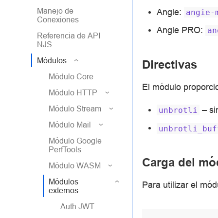
Manejo de
Angie:
angie-
Conexiones
Angie PRO:
an
Referencia de API
NJS
Módulos
Directivas
Módulo Core
El módulo proporcio
Módulo HTTP
Módulo Stream
– si
unbrotli
Módulo Mail
unbrotli_buf
Módulo Google
PerfTools
Carga del mó
Módulo WASM
Módulos
Para utilizar el mó
externos
Auth JWT