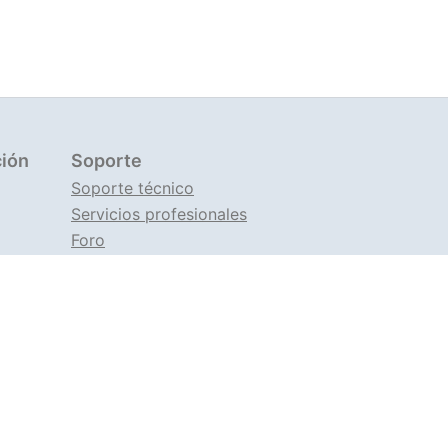
ión
Soporte
Soporte técnico
Servicios profesionales
Foro
Soporte en TG
s de alta carga. Nuestros productos
 web
Angie PRO
y
Angie Ingress Controller
specialmente orgullosos de nuestro servidor
l en funcionalidad.