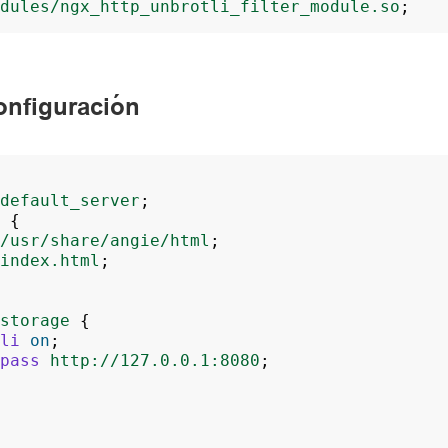
dules/ngx_http_unbrotli_filter_module.so
;
onfiguración
default_server
;
{
/usr/share/angie/html
;
index.html
;
storage
{
li
on
;
pass
http://127.0.0.1:8080
;