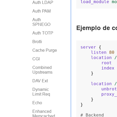
load_module
mo
Auth LDAP
Auth PAM
Auth
SPNEGO
Ejemplo de c
Auth TOTP
Brotli
server
{
Cache Purge
listen
80
location
/
CGI
root
Combined
index
Upstreams
}
DAV Ext
location
/
unbrot
Dynamic
proxy_
Limit Req
}
Echo
}
Enhanced
# Backend
Memcached