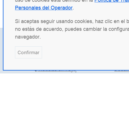
Personales del Operador
.
Si aceptas seguir usando cookies, haz clic en el 
no estás de acuerdo, puedes cambiar la configura
navegador.
Contactos
Infor
Confirmar
+7 (495) 120 50 33
INN: 9
info@wbsrv.ru
OGRN:
Noticias en TG
Docum
Normas
Angie Software
(Web Server, LLC) es una em
incluyen la plataforma de balanceo de carg
(ANIC), una solución de gestión de tráfico 
web de código abierto
Angie
, desarrollado 