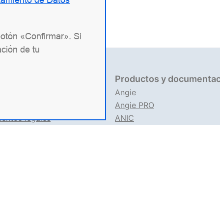
botón «Confirmar». Si
ción de tu
mación legal
Productos y documentac
704151517
Angie
 1227700436578
Angie PRO
entos legales
ANIC
 de uso del sitio web
Documentación de Angie
presa de TI rusa especializada en soluciones para sistema
a
Angie ADC
(Application Delivery Controller), el servidor
para aplicaciones contenerizadas en Kubernetes. Estamos e
como un fork de nginx con el objetivo de superar al origina