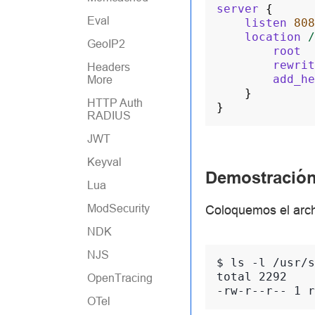
server
{
Eval
listen
808
location
/
GeoIP2
root
rewrit
Headers
add_he
More
}
HTTP Auth
}
RADIUS
JWT
Keyval
Demostració
Lua
ModSecurity
Coloquemos el arc
NDK
NJS
$ 
ls
-l
total 2292
OpenTracing
-rw-r--r-- 1 r
OTel