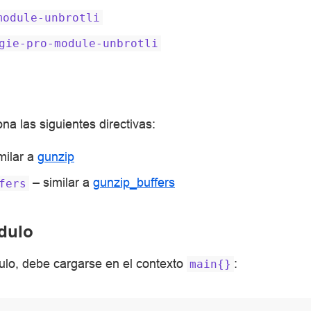
module-unbrotli
gie-pro-module-unbrotli
na las siguientes directivas:
milar a
gunzip
– similar a
gunzip_buffers
fers
dulo
dulo, debe cargarse en el contexto
:
main{}