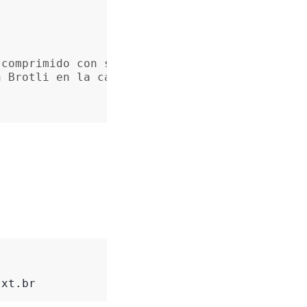
 comprimido con sufijo .br
n Brotli en la cabecera de respuesta
txt.br