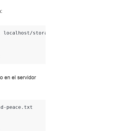
n:
t
localhost/storage/war-and-peace.txt

t
o en el servidor
d-peace.txt

t