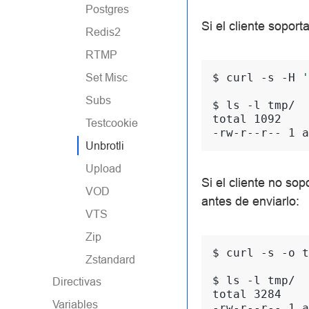
Postgres
Si el cliente soport
Redis2
RTMP
$ 
curl
-s
-H
'
Set Misc
Subs
$ 
ls
-l
total 1092
Testcookie
-rw-r--r-- 1 a
Unbrotli
Upload
Si el cliente no sop
VOD
antes de enviarlo:
VTS
Zip
$ 
curl
-s
-o
t
Zstandard
$ 
ls
-l
Directivas
total 3284
Variables
-rw-r--r-- 1 a