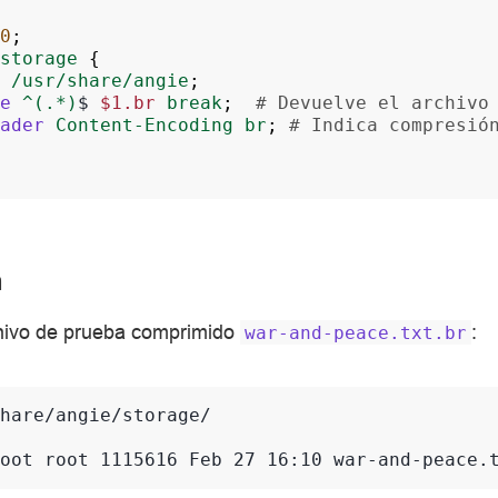
0
;
storage
{
/usr/share/angie
;
e
^(.*)
$
$1.br
break
;
# Devuelve el archivo
ader
Content-Encoding
br
;
# Indica compresió
n
hivo de prueba comprimido
:
war-and-peace.txt.br
oot root 1115616 Feb 27 16:10 war-and-peace.