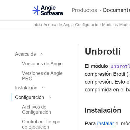
Productos
Documenta
Inicio
Acerca de Angie
Configuración
Módulos
Módul
Unbrotli
Acerca de
Versiones de Angie
El módulo
unbrot
Versiones de Angie
compresión Brotli (
PRO
compresión. Esto e
Instalación
comprimida en el b
Configuración
Archivos de
Instalación
Configuración
Control en Tiempo
Para
instalar
el mód
de Ejecución