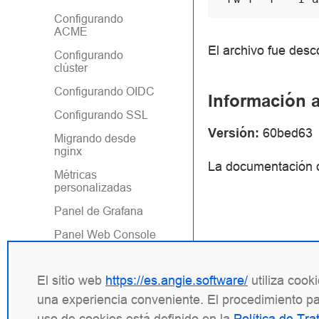
Configurando
ACME
El archivo fue desc
Configurando
clúster
Configurando OIDC
Información a
Configurando SSL
Versión:
60bed63
Migrando desde
nginx
La documentación de
Métricas
personalizadas
Panel de Grafana
Panel Web Console
Light
Solución de problemas
El sitio web
https://es.angie.software/
utiliza cook
Desarrollo
una experiencia conveniente. El procedimiento par
uso de cookies está definido en la
Política de Tr