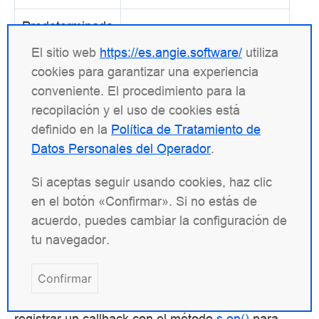
Predeterminado
—
El sitio web
https://es.angie.software/
utiliza
Contexto
stream, server
cookies para garantizar una experiencia
conveniente. El procedimiento para la
Establece una función njs que se llamará en la
recopilación y el uso de cookies está
fase preread
. Se pueden referenciar funciones de
definido en la
Política de Tratamiento de
módulos.
Datos Personales del Operador
.
La función se llama una vez en el momento en que
Si aceptas seguir usando cookies, haz clic
la sesión de stream alcanza la
fase preread
por
en el botón «Confirmar». Si no estás de
primera vez. La función se llama con los siguientes
acuerdo, puedes cambiar la configuración de
argumentos:
tu navegador.
el objeto
sesión de stream
s
Confirmar
En esta fase, es posible realizar la inicialización o
registrar un callback con el método
s.on()
para