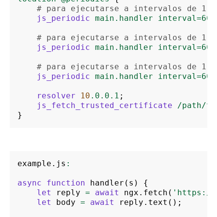
# para ejecutarse a intervalos de 1 m
js_periodic
main.handler
interval=60s
# para ejecutarse a intervalos de 1 m
js_periodic
main.handler
interval=60s
# para ejecutarse a intervalos de 1 m
js_periodic
main.handler
interval=60s
resolver
10
.0.0.1
;
js_fetch_trusted_certificate
/path/to
}
example
.
js
:
async
function
handler
(
s
)
{
let
reply
=
await
ngx
.
fetch
(
'https://
let
body
=
await
reply
.
text
();