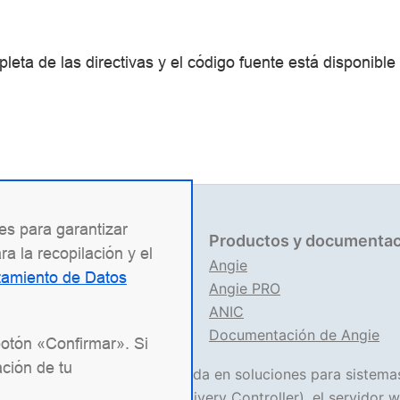
leta de las directivas y el código fuente está disponible
ies para garantizar
mación legal
Productos y documentac
a la recopilación y el
704151517
Angie
atamiento de Datos
 1227700436578
Angie PRO
entos legales
ANIC
 de uso del sitio web
Documentación de Angie
botón «Confirmar». Si
ción de tu
presa de TI rusa especializada en soluciones para sistema
a
Angie ADC
(Application Delivery Controller), el servidor