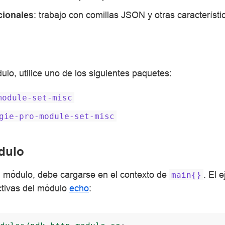
cionales
: trabajo con comillas JSON y otras característic
ulo, utilice uno de los siguientes paquetes:
module-set-misc
gie-pro-module-set-misc
dulo
el módulo, debe cargarse en el contexto de
. El 
main{}
ectivas del módulo
echo
: