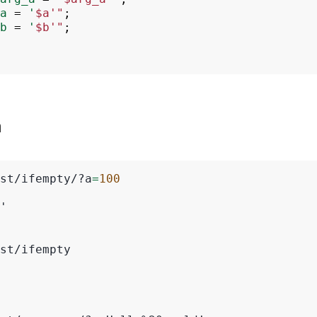
a
=
'
$a'"
;
b
=
'
$b'"
;
n
st/ifempty/?a
=
100
'
st/ifempty
