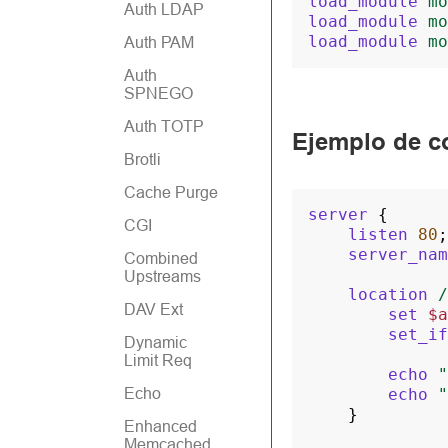
load_module
mo
Auth LDAP
load_module
mo
load_module
mo
Auth PAM
Auth
SPNEGO
Auth TOTP
Ejemplo de c
Brotli
Cache Purge
server
{
CGI
listen
80
;
server_nam
Combined
Upstreams
location
/
DAV Ext
set
$a
set_if
Dynamic
Limit Req
echo
"
Echo
echo
"
}
Enhanced
Memcached