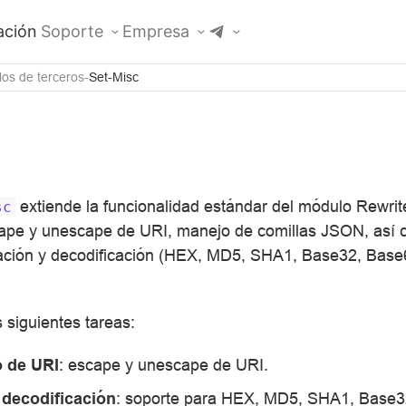
ción
Soporte
Empresa
os de terceros
Set-Misc
extiende la funcionalidad estándar del módulo Rewri
sc
cape y unescape de URI, manejo de comillas JSON, así 
ación y decodificación (HEX, MD5, SHA1, Base32, Base6
s siguientes tareas:
 de URI
: escape y unescape de URI.
 decodificación
: soporte para HEX, MD5, SHA1, Base3