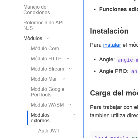
Manejo de
Funciones adi
Conexiones
Referencia de API
NJS
Instalación
Módulos
Para
instalar
el mód
Módulo Core
Módulo HTTP
Angie:
angie-
Módulo Stream
Angie PRO:
an
Módulo Mail
Módulo Google
Carga del mó
PerfTools
Módulo WASM
Para trabajar con 
también utiliza dir
Módulos
externos
Auth JWT