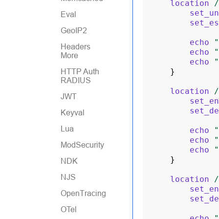
location
/
set_un
Eval
set_es
GeoIP2
echo
"
Headers
echo
"
More
echo
"
HTTP Auth
}
RADIUS
location
/
JWT
set_en
set_de
Keyval
Lua
echo
"
echo
"
ModSecurity
echo
"
}
NDK
NJS
location
/
set_en
OpenTracing
set_de
OTel
echo
"