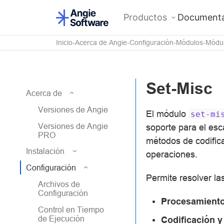
Productos
Documenta
Inicio
Acerca de Angie
Configuración
Módulos
Módul
Set-Misc
Acerca de
Versiones de Angie
El módulo
set-mi
Versiones de Angie
soporte para el es
PRO
métodos de codific
Instalación
operaciones.
Configuración
Permite resolver la
Archivos de
Configuración
Procesamiento
Control en Tiempo
de Ejecución
Codificación y