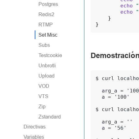
Postgres
echo
"
echo
"
Redis2
}
}
RTMP
Set Misc
Subs
Demostració
Testcookie
Unbrotli
Upload
$ 
curl
localho
VOD
  arg_a = '100
VTS
  a = '100'
Zip
$ 
curl
localho
Zstandard
  arg_a = ''
Directivas
  a = '56'
Variables