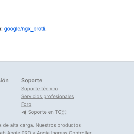
n:
google/ngx_brotli
.
ión
Soporte
Soporte técnico
Servicios profesionales
Foro
Soporte en TG
s de alta carga. Nuestros productos
 web
Angie PRO
y
Angie Ingress Controller