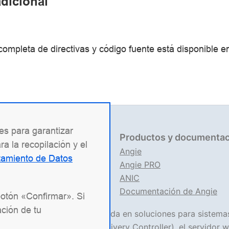
dicional
ompleta de directivas y código fuente está disponible e
ies para garantizar
mación legal
Productos y documentac
a la recopilación y el
704151517
Angie
atamiento de Datos
 1227700436578
Angie PRO
entos legales
ANIC
 de uso del sitio web
Documentación de Angie
botón «Confirmar». Si
ción de tu
presa de TI rusa especializada en soluciones para sistema
a
Angie ADC
(Application Delivery Controller), el servidor