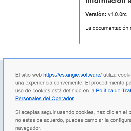
Información a
Versión:
v1.0.0rc
La documentación c
El sitio web
https://es.angie.software/
utiliza cook
Contactos
Infor
una experiencia conveniente. El procedimiento par
+7 (495) 120 50 33
INN: 9
uso de cookies está definido en la
Política de Tr
info@wbsrv.ru
OGRN:
Personales del Operador
.
Noticias en TG
Docum
Normas
Si aceptas seguir usando cookies, haz clic en el 
no estás de acuerdo, puedes cambiar la configura
Angie Software
(Web Server, LLC) es una em
navegador.
incluyen la plataforma de balanceo de carg