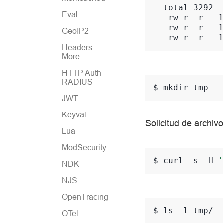
  total 3292
Eval
  -rw-r--r-- 1
  -rw-r--r-- 1
GeoIP2
  -rw-r--r-- 1
Headers
More
HTTP Auth
RADIUS
$ 
mkdir
JWT
Keyval
Solicitud de archiv
Lua
ModSecurity
$ 
curl
-s
-H
'
NDK
NJS
OpenTracing
$ 
ls
-l
tmp/

OTel