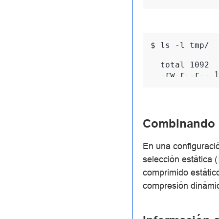
$ 
ls
-l
tmp/

  total 1092
  -rw-r--r-- 1
Combinando c
En una configuraci
selección estática (
comprimido estático
compresión dinámica