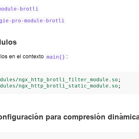
module-brotli
gie-pro-module-brotli
dulos
os en el contexto
:
main{}
dules/ngx_http_brotli_filter_module.so
;
dules/ngx_http_brotli_static_module.so
;
onfiguración para compresión dinámic