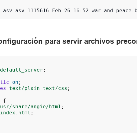
 asv asv 1115616 Feb 26 16:52 war-and-peace.
onfiguración para servir archivos prec
default_server
;
tic
on
;
es
text/plain
text/css
;
{
usr/share/angie/html
;
index.html
;