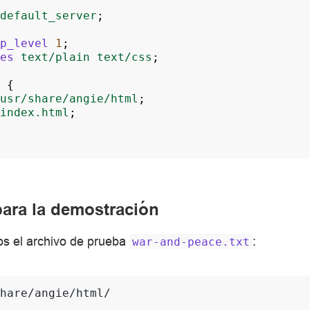
default_server
;
p_level
1
;
es
text/plain
text/css
;
{
usr/share/angie/html
;
index.html
;
para la demostración
s el archivo de prueba
:
war-and-peace.txt
hare/angie/html/
