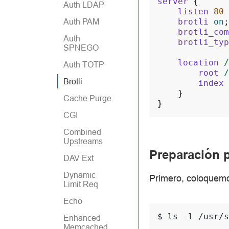
server
{
Auth LDAP
listen
80
brotli
on
;
Auth PAM
brotli_com
Auth
brotli_typ
SPNEGO
location
/
Auth TOTP
root
/
Brotli
index
}
Cache Purge
}
CGI
Combined
Upstreams
Preparación 
DAV Ext
Dynamic
Primero, coloquemo
Limit Req
Echo
$ 
ls
-l
/usr/s
Enhanced
Memcached