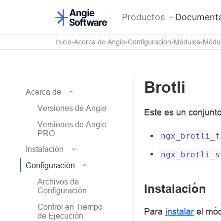
Productos
Documenta
Inicio
Acerca de Angie
Configuración
Módulos
Módul
Brotli
Acerca de
Versiones de Angie
Este es un conjunt
Versiones de Angie
PRO
ngx_brotli_f
Instalación
ngx_brotli_s
Configuración
Archivos de
Instalación
Configuración
Control en Tiempo
Para
instalar
el mód
de Ejecución