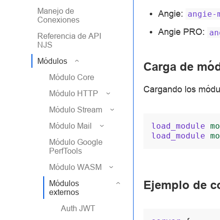
Manejo de
Angie:
angie-
Conexiones
Angie PRO:
an
Referencia de API
NJS
Módulos
Carga de mó
Módulo Core
Cargando los módul
Módulo HTTP
Módulo Stream
Módulo Mail
load_module
mo
load_module
mo
Módulo Google
PerfTools
Módulo WASM
Ejemplo de c
Módulos
externos
Auth JWT