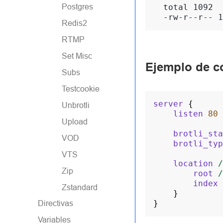
Postgres
  total 1092
  -rw-r--r-- 1
Redis2
RTMP
Set Misc
Ejemplo de c
Subs
Testcookie
server
{
Unbrotli
listen
80
Upload
brotli_sta
VOD
brotli_typ
VTS
location
/
Zip
root
/
index
Zstandard
}
}
Directivas
Variables