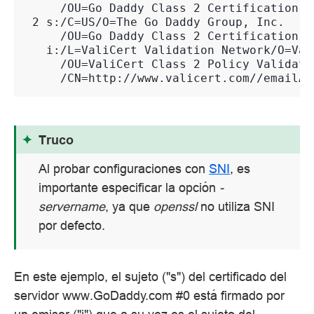
     /OU=Go Daddy Class 2 Certification A
 2 s:/C=US/O=The Go Daddy Group, Inc.
     /OU=Go Daddy Class 2 Certification A
   i:/L=ValiCert Validation Network/O=Val
     /OU=ValiCert Class 2 Policy Validati
     /CN=http://www.valicert.com//emailAd
Truco
Al probar configuraciones con
SNI
, es
importante especificar la opción
-
servername
, ya que
openssl
no utiliza SNI
por defecto.
En este ejemplo, el sujeto ("s") del certificado del
servidor www.GoDaddy.com #0 está firmado por