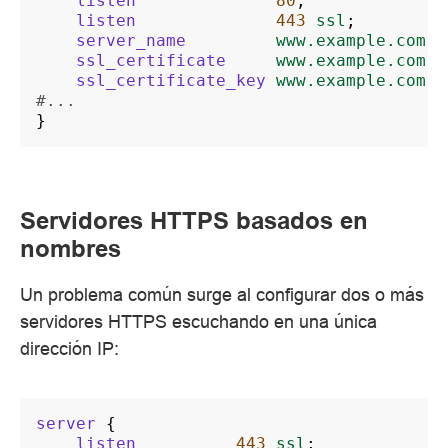
listen
80
;
listen
443
ssl
;
server_name
www.example.com
;
ssl_certificate
www.example.com.c
ssl_certificate_key
www.example.com.k
#...
}
Servidores HTTPS basados en
nombres
Un problema común surge al configurar dos o más
servidores HTTPS escuchando en una única
dirección IP:
server
{
listen
443
ssl
;