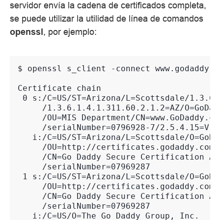
servidor envía la cadena de certificados completa,
se puede utilizar la utilidad de línea de comandos
openssl
, por ejemplo:
$ 
openssl
s_client
-connect
www.godaddy.c
Certificate chain
 0 s:/C=US/ST=Arizona/L=Scottsdale/1.3.6.
     /1.3.6.1.4.1.311.60.2.1.2=AZ/O=GoDad
     /OU=MIS Department/CN=www.GoDaddy.co
     /serialNumber=0796928-7/2.5.4.15=V1.
   i:/C=US/ST=Arizona/L=Scottsdale/O=GoDa
     /OU=http://certificates.godaddy.com/
     /CN=Go Daddy Secure Certification Au
     /serialNumber=07969287
 1 s:/C=US/ST=Arizona/L=Scottsdale/O=GoDa
     /OU=http://certificates.godaddy.com/
     /CN=Go Daddy Secure Certification Au
     /serialNumber=07969287
   i:/C=US/O=The Go Daddy Group, Inc.