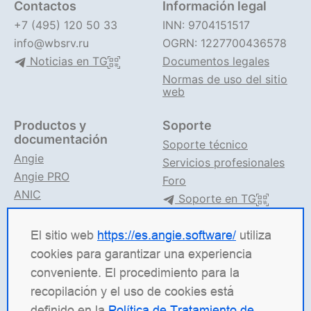
Contactos
Información legal
+7 (495) 120 50 33
INN: 9704151517
info@wbsrv.ru
OGRN: 1227700436578
Noticias en TG
Documentos legales
Normas de uso del sitio
web
Productos y
Soporte
documentación
Soporte técnico
Angie
Servicios profesionales
Angie PRO
Foro
ANIC
Soporte en TG
Documentación de Angie
El sitio web
https://es.angie.software/
utiliza
Angie Software
(Web Server, LLC) es una empresa de
cookies para garantizar una experiencia
TI rusa especializada en soluciones para sistemas de
conveniente. El procedimiento para la
alta carga. Nuestros productos incluyen la
recopilación y el uso de cookies está
plataforma de balanceo de carga
Angie ADC
definido en la
Política de Tratamiento de