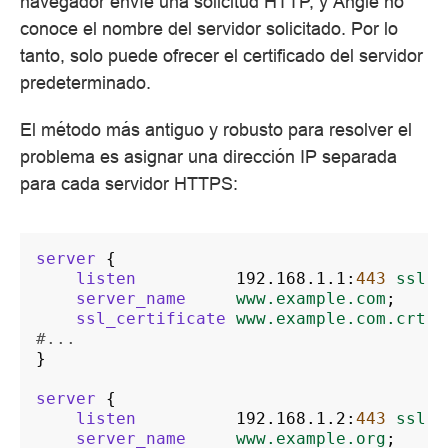
navegador envíe una solicitud HTTP, y Angie no
conoce el nombre del servidor solicitado. Por lo
tanto, solo puede ofrecer el certificado del servidor
predeterminado.
El método más antiguo y robusto para resolver el
problema es asignar una dirección IP separada
para cada servidor HTTPS:
server
{
listen
192.168.1.1
:
443
ssl
;
server_name
www.example.com
;
ssl_certificate
www.example.com.crt
;
#...
}
server
{
listen
192.168.1.2
:
443
ssl
;
server_name
www.example.org
;