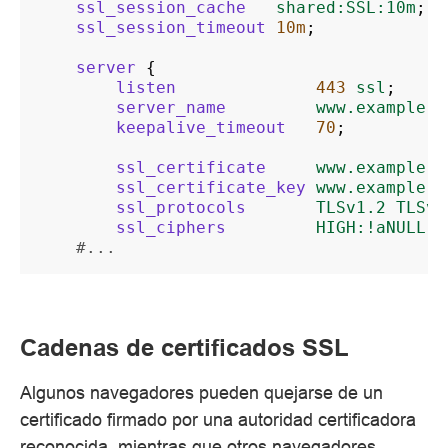
ssl_session_cache
shared:SSL:10m
;
ssl_session_timeout
10m
;
server
{
listen
443
ssl
;
server_name
www.example.c
keepalive_timeout
70
;
ssl_certificate
www.example.c
ssl_certificate_key
www.example.c
ssl_protocols
TLSv1.2
TLSv1
ssl_ciphers
HIGH:!aNULL:!
#...
Cadenas de certificados SSL
Algunos navegadores pueden quejarse de un
certificado firmado por una autoridad certificadora
reconocida, mientras que otros navegadores