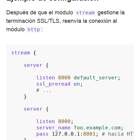
Después de que el módulo
gestione la
stream
terminación SSL/TLS, reenvía la conexión al
módulo
:
http
stream
{
server
{
listen
8000
default_server
;
ssl_preread
on
;
# ...
}
server
{
listen
8000
;
server_name
foo.example.com
;
pass
127.0.0.1
:
8001
;
# hacia HTTP