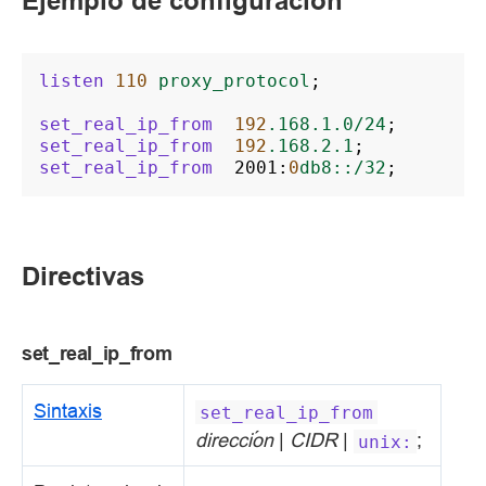
Ejemplo de configuración
listen
110
proxy_protocol
;
set_real_ip_from
192
.168.1.0/24
;
set_real_ip_from
192
.168.2.1
;
set_real_ip_from
2001
:
0
db8::/32
;
Directivas
set_real_ip_from
Sintaxis
set_real_ip_from
dirección
|
CIDR
|
;
unix: