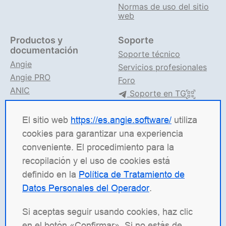
Normas de uso del sitio
web
Productos y
Soporte
documentación
Soporte técnico
Angie
Servicios profesionales
Angie PRO
Foro
ANIC
Soporte en TG
Documentación de Angie
El sitio web
https://es.angie.software/
utiliza
Angie Software
(Web Server, LLC) es una empresa de
cookies para garantizar una experiencia
TI rusa especializada en soluciones para sistemas de
conveniente. El procedimiento para la
alta carga. Nuestros productos incluyen la
recopilación y el uso de cookies está
plataforma de balanceo de carga
Angie ADC
definido en la
Política de Tratamiento de
(Application Delivery Controller), el servidor web
Datos Personales del Operador
.
Angie PRO
y
Angie Ingress Controller
(ANIC), una
solución de gestión de tráfico para aplicaciones
Si aceptas seguir usando cookies, haz clic
contenerizadas en Kubernetes. Estamos
en el botón «Confirmar». Si no estás de