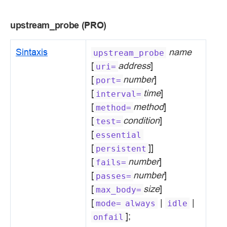
upstream_probe (PRO)
Sintaxis
name
upstream_probe
[
address
]
uri=
[
number
]
port=
[
time
]
interval=
[
method
]
method=
[
condition
]
test=
[
essential
[
]]
persistent
[
number
]
fails=
[
number
]
passes=
[
size
]
max_body=
[
|
|
mode=
always
idle
];
onfail