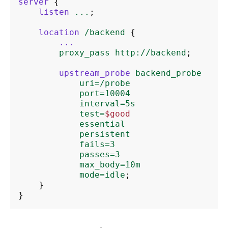
server
{
listen
...
;
location
/backend
{
...
proxy_pass
http://backend
;
upstream_probe
backend_probe
uri=/probe
port=10004
interval=5s
test=
$good
essential
persistent
fails=3
passes=3
max_body=10m
mode=idle
;
}
}