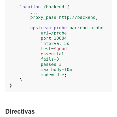
location
/backend
{
...
proxy_pass
http://backend
;
upstream_probe
backend_probe
uri=/probe
port=10004
interval=5s
test=
$good
essential
fails=3
passes=3
max_body=10m
mode=idle
;
}
}
Directivas