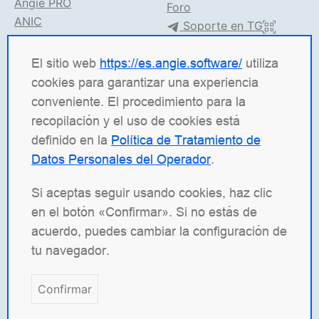
Angie PRO
Foro
ANIC
Soporte en TG
Documentación de Angie
El sitio web
https://es.angie.software/
utiliza
Angie Software
(Web Server, LLC) es una empresa de
cookies para garantizar una experiencia
TI rusa especializada en soluciones para sistemas de
conveniente. El procedimiento para la
alta carga. Nuestros productos incluyen la
recopilación y el uso de cookies está
plataforma de balanceo de carga
Angie ADC
definido en la
Política de Tratamiento de
(Application Delivery Controller), el servidor web
Datos Personales del Operador
.
Angie PRO
y
Angie Ingress Controller
(ANIC), una
solución de gestión de tráfico para aplicaciones
Si aceptas seguir usando cookies, haz clic
contenerizadas en Kubernetes. Estamos
en el botón «Confirmar». Si no estás de
especialmente orgullosos de nuestro servidor web de
acuerdo, puedes cambiar la configuración de
código abierto
Angie
, desarrollado como un fork de
tu navegador.
nginx con el objetivo de superar al original en
funcionalidad.
Confirmar