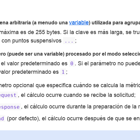
variable
na arbitraria (a menudo una
) utilizada para agrup
 máxima es de 255 bytes. Si la clave es más larga, se tr
á con puntos suspensivos
;
...
o (puede ser una variable) procesado por el modo selecc
, el valor predeterminado es
. Si el parámetro no puede
0
valor predeterminado es
;
1
tro opcional que especifica cuándo se calcula la métri
, el cálculo ocurre cuando se recibe la solicitud;
equest
, el cálculo ocurre durante la preparación de la
esponse
(por defecto), el cálculo ocurre después de que se en
nd