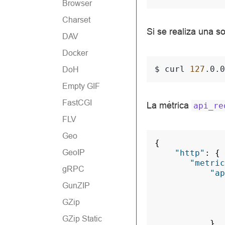
Browser
Charset
Si se realiza una so
DAV
Docker
$ 
curl
127
.0.0
DoH
Empty GIF
FastCGI
La métrica
api_re
FLV
Geo
{
GeoIP
"http"
:
{
"metric
gRPC
"ap
GunZIP
GZip
GZip Static
}