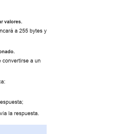
ar valores.
uncará a 255 bytes y
ionado.
 convertirse a un
ca:
 respuesta;
vía la respuesta.