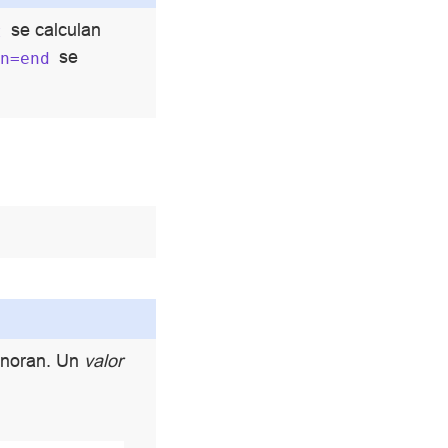
se calculan
t
se
on=end
ignoran. Un
valor