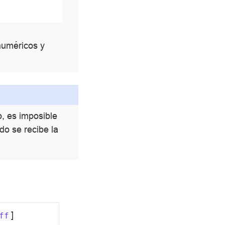
 numéricos y
o, es imposible
o se recibe la
]
ff