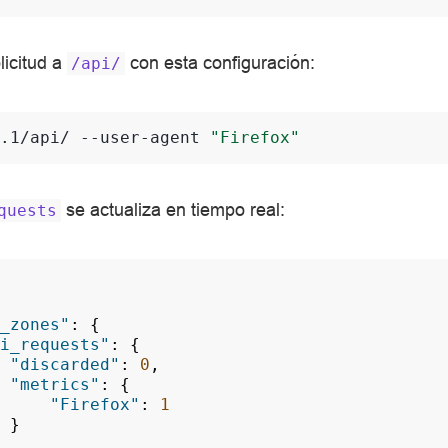
licitud a
con esta configuración:
/api/
.1/api/
--user-agent
"Firefox"
se actualiza en tiempo real:
quests
_zones"
:
{
i_requests"
:
{
"discarded"
:
0
,
"metrics"
:
{
"Firefox"
:
1
}