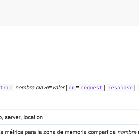
nombre
clave
=
valor
[
=
|
|
tric
on
request
response
p, server, location
e la métrica para la zona de memoria compartida
nombre
e