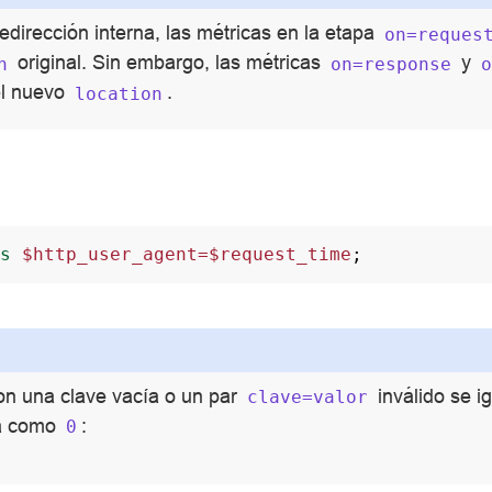
edirección interna, las métricas en la etapa
on=reques
original. Sin embargo, las métricas
y
n
on=response
el nuevo
.
location
s
$http_user_agent=$request_time
;
on una clave vacía o un par
inválido se 
clave=valor
ta como
:
0