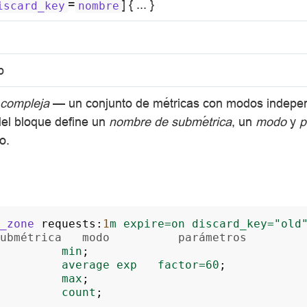
=
] { ... }
iscard_key
nombre
p
 compleja
— un conjunto de métricas con modos indepe
del bloque define un
nombre de submétrica
, un
modo
y
p
o.
_zone
requests
:
1
m
expire=on
discard_key="old
ubmétrica   modo          parámetros
min
;
average
exp
factor=60
;
max
;
count
;