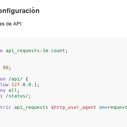
onfiguración
es de API:
e
api_requests:1m
count
;
80
;
on
/api/
{
low
127
.0.0.1
;
ny
all
;
i
/status/
;
tric
api_requests
$http_user_agent
on
=
reques