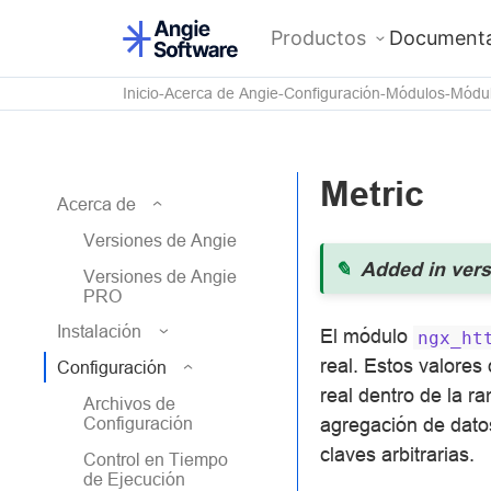
Productos
Documenta
Inicio
Acerca de Angie
Configuración
Módulos
Módu
Metric
Acerca de
Versiones de Angie
Added in vers
Versiones de Angie
PRO
Instalación
El módulo
ngx_ht
real. Estos valore
Configuración
real dentro de la 
Archivos de
Configuración
agregación de dato
claves arbitrarias.
Control en Tiempo
de Ejecución