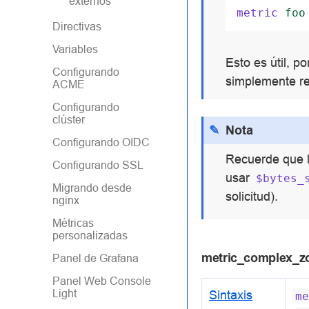
externos
metric
foo
Directivas
Variables
Esto es útil, p
Configurando
simplemente re
ACME
Configurando
clúster
Nota
Configurando OIDC
Recuerde que l
Configurando SSL
usar
$bytes_
Migrando desde
solicitud).
nginx
Métricas
personalizadas
metric_complex_z
Panel de Grafana
Panel Web Console
Light
Sintaxis
me