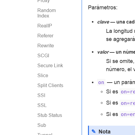
Proxy
Parámetros:
Random
Index
clave
— una cade
RealIP
La longitud
Referer
se agregar
Rewrite
valor
— un númer
SCGI
Si se omite
Secure Link
número, el 
Slice
— un paráme
on
Split Clients
Si es
on=r
SSI
Si es
on=r
SSL
Si es
on=e
Stub Status
Sub
Nota