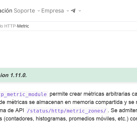
ción
Soporte
Empresa
lo HTTP
Metric
ion 1.11.0.
permite crear métricas arbitrarias c
tp_metric_module
s de métricas se almacenan en memoria compartida y se
rama de API
. Se admiten
/status/http/metric_zones/
s (contadores, histogramas, promedios móviles, etc.) co