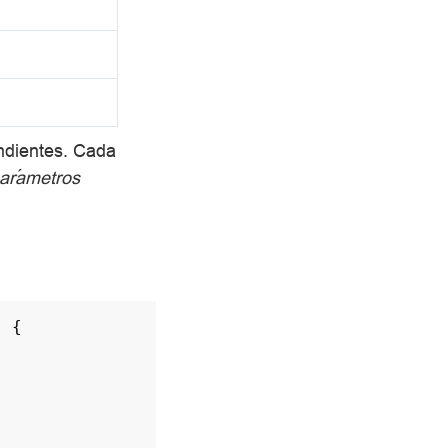
ndientes. Cada
arámetros
"
{