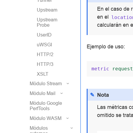
Tunnel
En el caso de r
Upstream
en el
locatio
Upstream
calcularán en 
Probe
UserID
uWSGI
Ejemplo de uso:
HTTP/2
HTTP/3
metric
request
XSLT
Módulo Stream
Módulo Mail
Nota
Módulo Google
Las métricas c
PerfTools
omitido se tra
Módulo WASM
Módulos