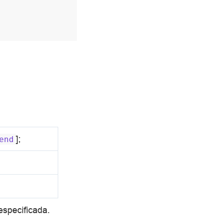
];
end
specificada.