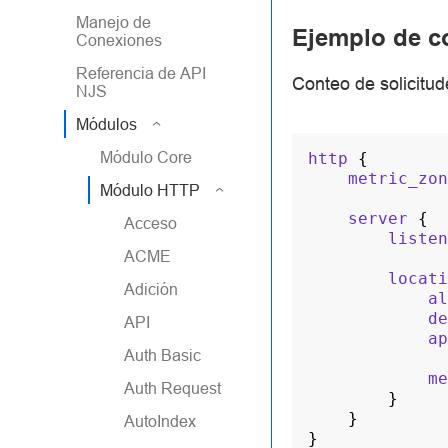
Manejo de
Ejemplo de c
Conexiones
Referencia de API
Conteo de solicitud
NJS
Módulos
Módulo Core
http
{
metric_zon
Módulo HTTP
server
{
Acceso
listen
ACME
locati
Adición
al
de
API
ap
Auth Basic
me
Auth Request
}
}
AutoIndex
}