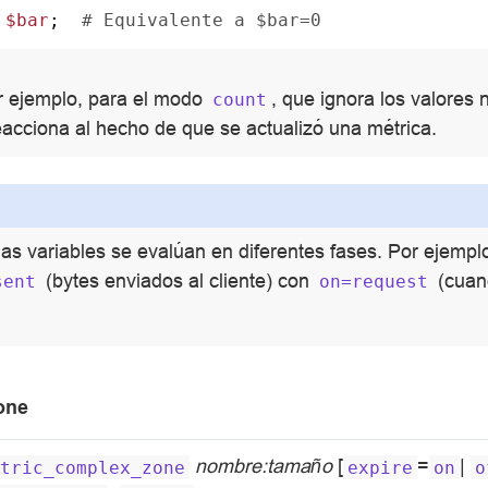
$bar
;
# Equivalente a $bar=0
or ejemplo, para el modo
, que ignora los valores
count
acciona al hecho de que se actualizó una métrica.
as variables se evalúan en diferentes fases. Por ejempl
(bytes enviados al cliente) con
(cuand
sent
on=request
one
nombre:tamaño
[
=
|
tric_complex_zone
expire
on
o