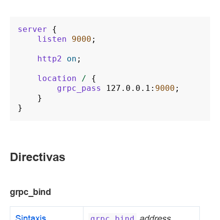
server
{
listen
9000
;
http2
on
;
location
/
{
grpc_pass
127.0.0.1
:
9000
;
}
}
Directivas
grpc_bind
Sintaxis
address
grpc_bind