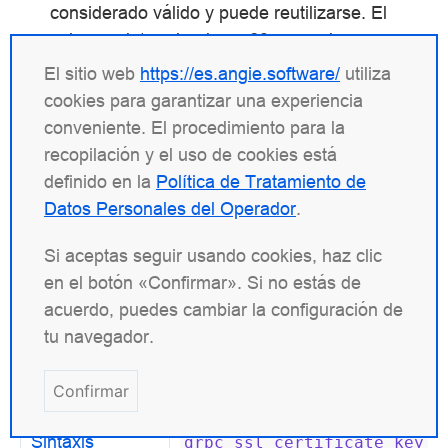
considerado válido y puede reutilizarse. El
valor predeterminado es 60 segundos.
Transcurrido este periodo, los certificados se
El sitio web
https://es.angie.software/
utiliza
recargan o revalidan.
cookies para garantizar una experiencia
conveniente. El procedimiento para la
— desactiva la caché.
off
recopilación y el uso de cookies está
Ejemplo:
definido en la
Política de Tratamiento de
Datos Personales del Operador
.
grpc_ssl_certificate
$grpc_ssl_serv
Si aceptas seguir usando cookies, haz clic
grpc_ssl_certificate_key
$grpc_ssl_serv
en el botón «Confirmar». Si no estás de
grpc_ssl_certificate_cache
max=1000
inact
acuerdo, puedes cambiar la configuración de
tu navegador.
grpc_ssl_certificate_key
Confirmar
Sintaxis
grpc_ssl_certificate_key