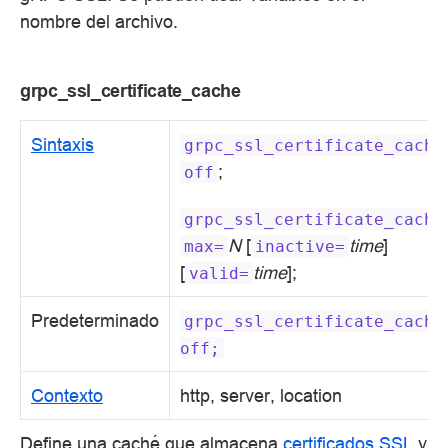
nombre del archivo.
grpc_ssl_certificate_cache
Sintaxis
grpc_ssl_certificate_cache
;
off
grpc_ssl_certificate_cache
N
[
time
]
max=
inactive=
[
time
];
valid=
Predeterminado
grpc_ssl_certificate_cache
off;
Contexto
http, server, location
Define una caché que almacena
certificados SSL
y