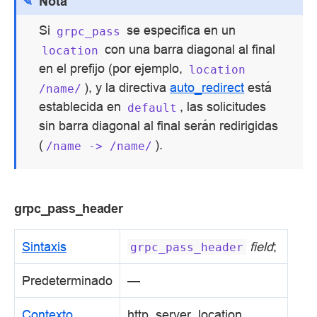
Nota
Si
se especifica en un
grpc_pass
con una barra diagonal al final
location
en el prefijo (por ejemplo,
location
), y la directiva
auto_redirect
está
/name/
establecida en
, las solicitudes
default
sin barra diagonal al final serán redirigidas
(
).
/name
->
/name/
grpc_pass_header
Sintaxis
field
;
grpc_pass_header
Predeterminado
—
Contexto
http, server, location