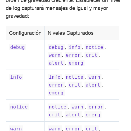
orden de gravedad creciente. Establecer un nivel
de log capturará mensajes de igual y mayor
gravedad:
Configuración
Niveles Capturados
,
,
,
debug
debug
info
notice
,
,
,
warn
error
crit
,
alert
emerg
,
,
,
info
info
notice
warn
,
,
,
error
crit
alert
emerg
,
,
,
notice
notice
warn
error
,
,
crit
alert
emerg
,
,
,
warn
warn
error
crit