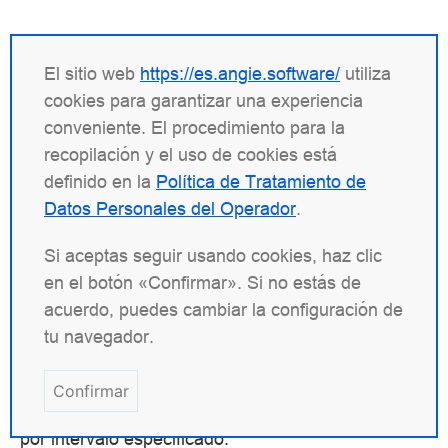
timer_resolution
El sitio web
https://es.angie.software/
utiliza
cookies para garantizar una experiencia
Sintaxis
timer_resolution
conveniente. El procedimiento para la
interval
;
recopilación y el uso de cookies está
Predeterminado
—
definido en la
Política de Tratamiento de
Datos Personales del Operador
.
Contexto
main
Si aceptas seguir usando cookies, haz clic
Reduce la resolución del temporizador en los
en el botón «Confirmar». Si no estás de
procesos de trabajo, reduciendo así el número de
acuerdo, puedes cambiar la configuración de
llamadas al sistema
. Por
gettimeofday()
tu navegador.
defecto,
se llama cada vez que
gettimeofday()
se recibe un evento del kernel. Con resolución
Confirmar
reducida,
solo se llama una vez
gettimeofday()
por intervalo especificado.