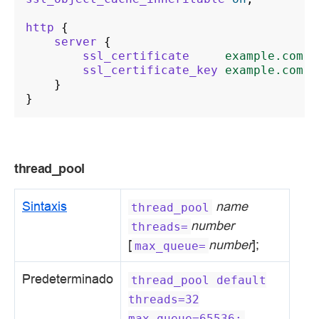
http
{
server
{
ssl_certificate
example.com.c
ssl_certificate_key
example.com.k
}
}
thread_pool
Sintaxis
name
thread_pool
number
threads=
[
number
];
max_queue=
Predeterminado
thread_pool
default
threads=32
max_queue=65536;